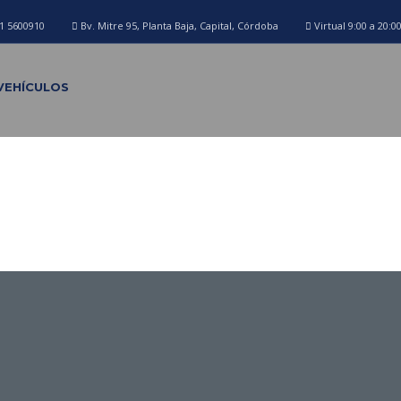
1 5600910
Bv. Mitre 95, Planta Baja, Capital, Córdoba
Virtual 9:00 a 20:0
VEHÍCULOS