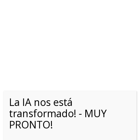
VER MÁS
1
La IA nos está
transformado! - MUY
PRONTO!
FORD RANGER DC 2.0L TD XLS 4X2 MT