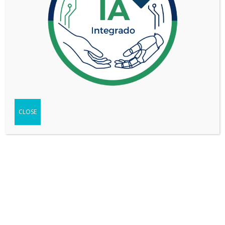
Not found any vehicle based on your filter
Try another filter, location or keywords
CLOSE
Reset filters
REDES