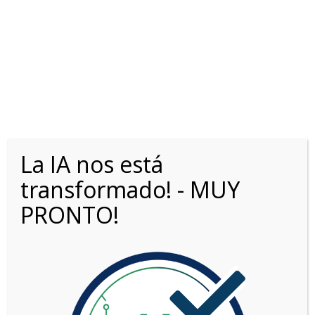
La IA nos está
OPORTUNIDADES0KM.COM
>
LISTINGS
>
CONSULTAR
transformado! - MUY
PRONTO!
Opciones de búsqueda
Fecha: más reciente primero